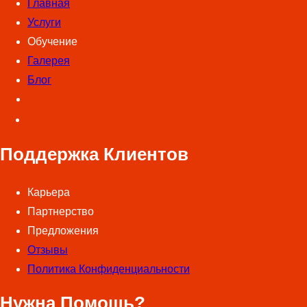
Главная
л
а
u
Услуги
е
b
Обучение
н
e
Галерея
т
Блог
а
Поддержка Клиентов
Карьера
Партнерство
Предложения
Отзывы
Политика Конфиденциальности
Нужна Помощь?