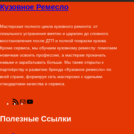
Кузовное Ремесло
e
t
t
k
t
e
b
b
t
a
e
e
o
l
o
e
g
d
r
r
Мастерская полного цикла кузовного ремонта: от
локального устранения вмятин и царапин до сложного
o
r
r
I
e
восстановления после ДТП и полной покраски кузова.
k
a
n
s
Кроме сервиса, мы обучаем кузовному ремеслу: помогаем
m
t
новичкам освоить профессию, а мастерам прокачать
навыки и зарабатывать больше. Мы также открыты к
партнёрству и развитию бренда «Кузовное ремесло» по
всей стране, формируя сеть мастерских с едиными
стандартами качества и сервиса.
R
П
Y
S
о
o
Полезные Ссылки
S
ч
u
-
т
T