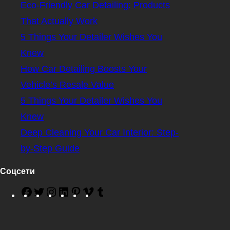
Eco-Friendly Car Detailing: Products
That Actually Work
5 Things Your Detailer Wishes You
Knew
How Car Detailing Boosts Your
Vehicle’s Resale Value
5 Things Your Detailer Wishes You
Knew
Deep Cleaning Your Car Interior: Step-
by-Step Guide
Соцсети
F
T
I
L
P
V
T
a
w
n
i
i
i
u
c
i
s
n
n
m
m