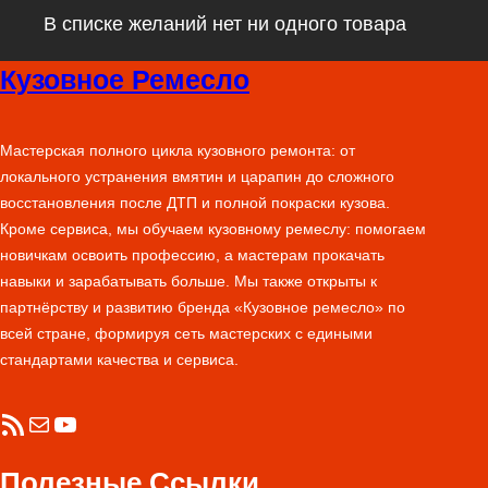
В списке желаний нет ни одного товара
Кузовное Ремесло
Мастерская полного цикла кузовного ремонта: от
локального устранения вмятин и царапин до сложного
восстановления после ДТП и полной покраски кузова.
Кроме сервиса, мы обучаем кузовному ремеслу: помогаем
новичкам освоить профессию, а мастерам прокачать
навыки и зарабатывать больше. Мы также открыты к
партнёрству и развитию бренда «Кузовное ремесло» по
всей стране, формируя сеть мастерских с едиными
стандартами качества и сервиса.
RSS-лента
Почта
YouTube
Полезные Ссылки