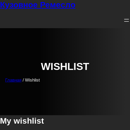
Кузовное Ремесло
Перейти
к
содержимому
WISHLIST
Главная
/ Wishlist
My wishlist