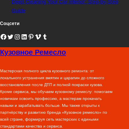
Deep Cleaning Your Car Interior: Step-by-Step
Guide
Соцсети
Facebook
Twitter
Instagram
LinkedIn
Pinterest
Vimeo
Tumblr
Кузовное Ремесло
Мастерская полного цикла кузовного ремонта: от
локального устранения вмятин и царапин до сложного
восстановления после ДТП и полной покраски кузова.
Кроме сервиса, мы обучаем кузовному ремеслу: помогаем
новичкам освоить профессию, а мастерам прокачать
навыки и зарабатывать больше. Мы также открыты к
партнёрству и развитию бренда «Кузовное ремесло» по
всей стране, формируя сеть мастерских с едиными
стандартами качества и сервиса.